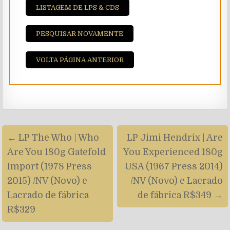
LISTAGEM DE LPS & CDS
PESQUISAR NOVAMENTE
VOLTA PÁGINA ANTERIOR
Navegação
← LP The Who | Who
LP Jimi Hendrix | Are
de
Are You 180g Gatefold
You Experienced 180g
artigos
Import (1978 Press
USA (1967 Press 2014)
2015) /NV (Novo) e
/NV (Novo) e Lacrado
Lacrado de fábrica
de fábrica R$349 →
R$329