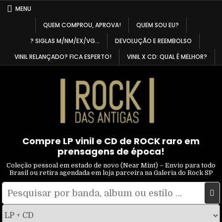
Skip
MENU
to
QUEM COMPROU, APROVA!
QUEM SOU EU?
content
? SIGLAS M/NM/EX/VG…
DEVOLUÇÃO E REEMBOLSO
VINIL RELANÇADO? FICA ESPERTO!
VINIL X CD: QUAL É MELHOR?
Compre LP vinil e CD de ROCK raro em
prensagens de época!
Coleção pessoal em estado de novo (Near Mint) – Envio para todo
Brasil ou retira agendada em loja parceira na Galeria do Rock SP
Pesquisar
Filtrar
por:
por
tipo