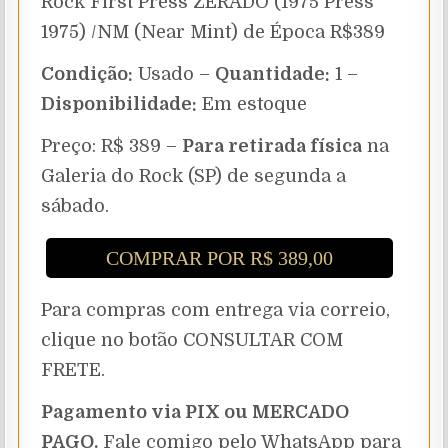
Rock First Press ZERADO (1975 Press
1975) /NM (Near Mint) de Época R$389
Condição:
Usado –
Quantidade:
1 –
Disponibilidade:
Em estoque
Preço: R$ 389 –
Para retirada física
na
Galeria do Rock (SP) de segunda a
sábado.
COMPRAR POR R$ 389,00
Para compras com entrega via correio,
clique no botão CONSULTAR COM
FRETE.
Pagamento via PIX ou MERCADO
PAGO.
Fale comigo pelo WhatsApp para