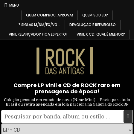
Skip
MENU
to
QUEM COMPROU, APROVA!
QUEM SOU EU?
content
? SIGLAS M/NM/EX/VG…
DEVOLUÇÃO E REEMBOLSO
VINIL RELANÇADO? FICA ESPERTO!
VINIL X CD: QUAL É MELHOR?
Compre LP vinil e CD de ROCK raro em
prensagens de época!
Coleção pessoal em estado de novo (Near Mint) – Envio para todo
Brasil ou retira agendada em loja parceira na Galeria do Rock SP
Pesquisar
Filtrar
por:
por
tipo