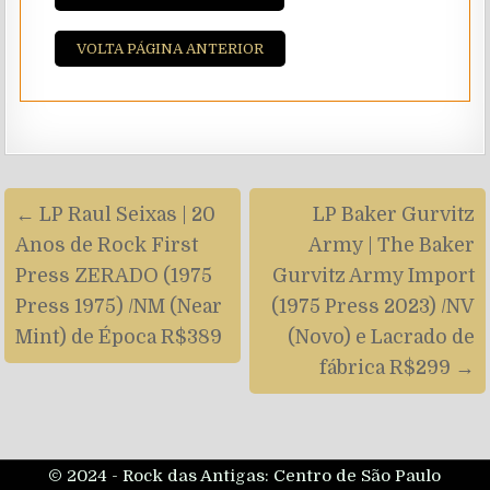
VOLTA PÁGINA ANTERIOR
Navegação
← LP Raul Seixas | 20
LP Baker Gurvitz
de
Anos de Rock First
Army | The Baker
artigos
Press ZERADO (1975
Gurvitz Army Import
Press 1975) /NM (Near
(1975 Press 2023) /NV
Mint) de Época R$389
(Novo) e Lacrado de
fábrica R$299 →
© 2024 - Rock das Antigas: Centro de São Paulo