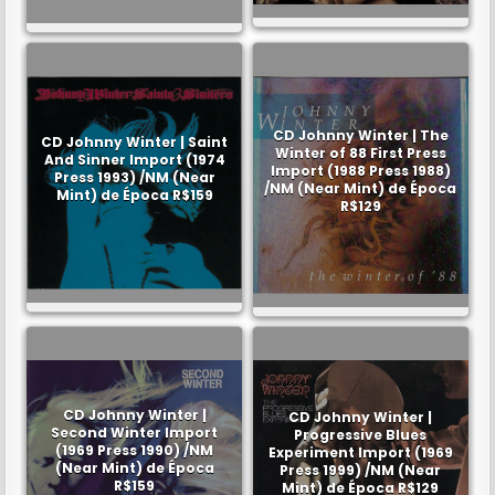
CD Johnny Winter | The
CD Johnny Winter | Saint
Winter of 88 First Press
And Sinner Import (1974
Import (1988 Press 1988)
Press 1993) /NM (Near
/NM (Near Mint) de Época
Mint) de Época R$159
R$129
CD Johnny Winter |
CD Johnny Winter |
Second Winter Import
Progressive Blues
(1969 Press 1990) /NM
Experiment Import (1969
(Near Mint) de Época
Press 1999) /NM (Near
R$159
Mint) de Época R$129