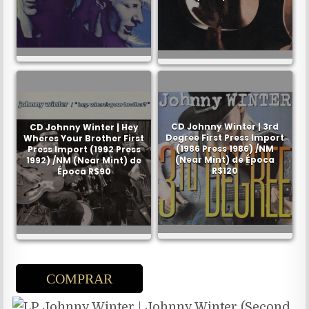
CD Johnny Winter | 3rd
CD Johnny Winter | Hey
Degree First Press Import
Wheres Your Brother First
(1986 Press 1986) /NM
Press Import (1992 Press
(Near Mint) de Época
1992) /NM (Near Mint) de
R$120
Época R$90
COMPRAR