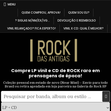
Skip
MENU
to
QUEM COMPROU, APROVA!
QUEM SOU EU?
content
? SIGLAS M/NM/EX/VG…
DEVOLUÇÃO E REEMBOLSO
VINIL RELANÇADO? FICA ESPERTO!
VINIL X CD: QUAL É MELHOR?
Compre LP vinil e CD de ROCK raro em
prensagens de época!
Coleção pessoal em estado de novo (Near Mint) – Envio para todo
Brasil ou retira agendada em loja parceira na Galeria do Rock SP
Pesquisar
Filtrar
por:
por
tipo