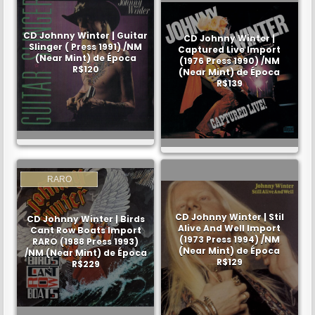
CD Johnny Winter | Guitar
CD Johnny Winter |
Slinger ( Press 1991) /NM
Captured Live Import
(Near Mint) de Época
(1976 Press 1990) /NM
R$120
(Near Mint) de Época
R$139
RARO
CD Johnny Winter | Stil
CD Johnny Winter | Birds
Alive And Well Import
Cant Row Boats Import
(1973 Press 1994) /NM
RARO (1988 Press 1993)
(Near Mint) de Época
/NM (Near Mint) de Época
R$129
R$229