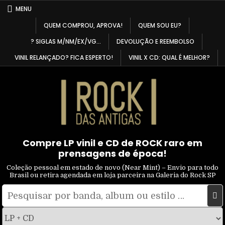
Skip
MENU
to
QUEM COMPROU, APROVA!
QUEM SOU EU?
content
? SIGLAS M/NM/EX/VG…
DEVOLUÇÃO E REEMBOLSO
VINIL RELANÇADO? FICA ESPERTO!
VINIL X CD: QUAL É MELHOR?
Compre LP vinil e CD de ROCK raro em
prensagens de época!
Coleção pessoal em estado de novo (Near Mint) – Envio para todo
Brasil ou retira agendada em loja parceira na Galeria do Rock SP
Pesquisar
Filtrar
por:
por
tipo