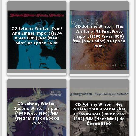
CD Johnny Winter | The
CD Johnny Winter | Saint
Winter of 88 First Press
And Sinner Import (1974
Import (1988 Press 1988)
Press 1993) /NM (Near
/NM (Near Mint) de Época
Mint) de Época R$159
R$129
CD Johnny Winter |
CD Johnny Winter | Hey
Second Winter Import
Wheres Your Brother First
(1969 Press 1990) /NM
Press Import (1992 Press
(Near Mint) de Época
1992) /NM (Near Mint) de
R$159
Época R$90