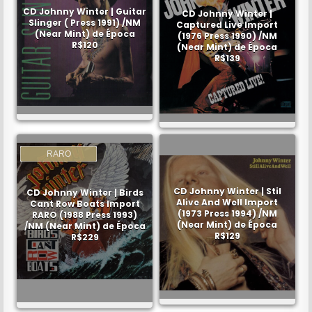
CD Johnny Winter | Guitar
CD Johnny Winter |
Slinger ( Press 1991) /NM
Captured Live Import
(Near Mint) de Época
(1976 Press 1990) /NM
R$120
(Near Mint) de Época
R$139
RARO
CD Johnny Winter | Stil
CD Johnny Winter | Birds
Alive And Well Import
Cant Row Boats Import
(1973 Press 1994) /NM
RARO (1988 Press 1993)
(Near Mint) de Época
/NM (Near Mint) de Época
R$129
R$229