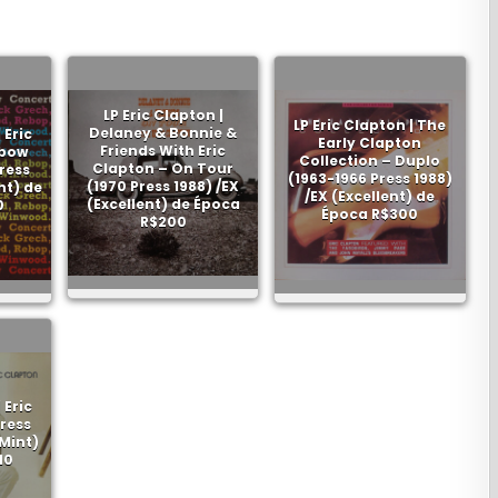
LP Eric Clapton |
LP Eric Clapton | The
Delaney & Bonnie &
 Eric
Early Clapton
Friends With Eric
nbow
Collection – Duplo
Clapton – On Tour
ress
(1963-1966 Press 1988)
(1970 Press 1988) /EX
nt) de
/EX (Excellent) de
(Excellent) de Época
0
Época R$300
R$200
 Eric
ress
Mint)
10