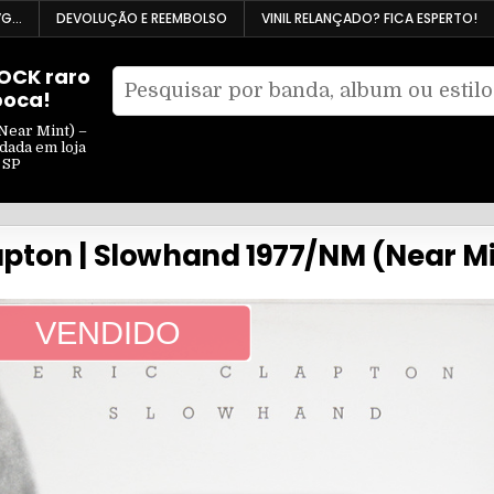
VG…
DEVOLUÇÃO E REEMBOLSO
VINIL RELANÇADO? FICA ESPERTO!
ROCK raro
Pesquisar
poca!
Filtrar
por:
por
Near Mint) –
ndada em loja
tipo
 SP
lapton | Slowhand 1977/NM (Near M
VENDIDO