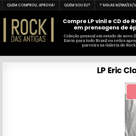
Skip
QUEM COMPROU, APROVA!
QUEM SOU EU?
? SIGLAS M/NM/EX/
to
content
Compre LP vinil e CD de 
em prensagens de é
Coleção pessoal em estado de novo (
Envio para todo Brasil ou retira age
parceira na Galeria do Rock
LP Eric C