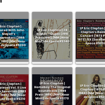
n
 Eric Clapton |
LP Eric Clapton |
ured With John
LP Eric Clapton | 24
Clapton’s Rai
Mayall’s
Nights – Duplo (1991
Concert (1973 P
sbreakers (1966
Press 1991) /NM (Near
1973) /EX (Excelle
 1981) /NM (Near
Mint) de Época R$340
Época R$20
 de Época R$200
LP Eric Clapton |
 Eric Clapton |
LP Eric Clapton |
Homeboy The Original
ieces Vol. II Live
Clapton (1970 P
Soundtrack (1989
e Seventies (1983
1984) /NM (Near 
Press 1989) /NM (Near
 1983) /NM (Near
de Época R$2
Mint) de Época R$170
) de Época R$210