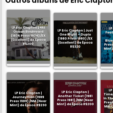
Outros álbuns de Eric Clapto
LP Eric Clapton | 461
LP
LP Eric Clapton | Just
Ocean Boulevard
Feat
One Night – Duplo
(1974 Press 1974) /EX
(1980 Press 1980) /EX
(Excellent) de Época
Blue
(Excellent) de Época
R$200
Press
R$320
Mint)
LP
LP Eric Clapton |
LP Eric Clapton |
Timep
Another Ticket (1981
Journeyman (1989
In Th
Press 1981) /NM (Near
Press 1989) /NM (Near
Press
Mint) de Época R$200
Mint) de Época R$230
Mint