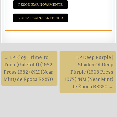
PESQUISAR NOVAMENTE
VOLTA PÁGINA ANTERIOR
Navegação
← LP Eloy | Time To
LP Deep Purple |
de
Turn (Gatefold) (1982
Shades Of Deep
artigos
Press 1982) /NM (Near
Pùrple (1968 Press
Mint) de Época R$270
1977) /NM (Near Mint)
de Época R$250 →