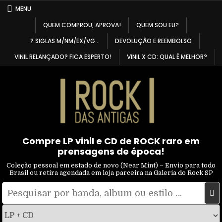
Skip
MENU
to
QUEM COMPROU, APROVA!
QUEM SOU EU?
content
? SIGLAS M/NM/EX/VG…
DEVOLUÇÃO E REEMBOLSO
VINIL RELANÇADO? FICA ESPERTO!
VINIL X CD: QUAL É MELHOR?
Compre LP vinil e CD de ROCK raro em
prensagens de época!
Coleção pessoal em estado de novo (Near Mint) – Envio para todo
Brasil ou retira agendada em loja parceira na Galeria do Rock SP
Pesquisar
Filtrar
por:
por
tipo