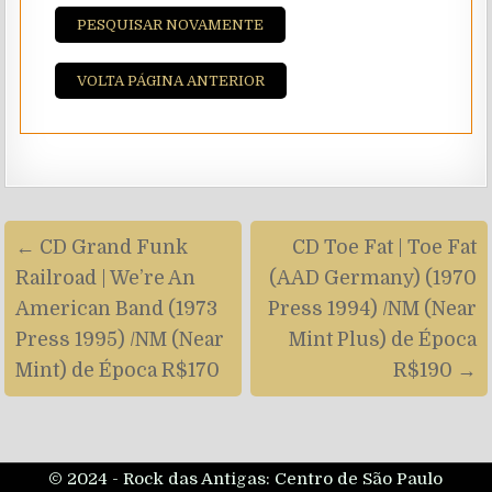
PESQUISAR NOVAMENTE
VOLTA PÁGINA ANTERIOR
Navegação
← CD Grand Funk
CD Toe Fat | Toe Fat
de
Railroad | We’re An
(AAD Germany) (1970
artigos
American Band (1973
Press 1994) /NM (Near
Press 1995) /NM (Near
Mint Plus) de Época
Mint) de Época R$170
R$190 →
© 2024 - Rock das Antigas: Centro de São Paulo