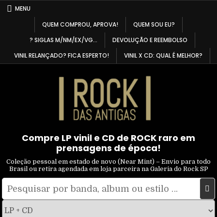
Skip
MENU
to
QUEM COMPROU, APROVA!
QUEM SOU EU?
content
? SIGLAS M/NM/EX/VG…
DEVOLUÇÃO E REEMBOLSO
VINIL RELANÇADO? FICA ESPERTO!
VINIL X CD: QUAL É MELHOR?
Compre LP vinil e CD de ROCK raro em
prensagens de época!
Coleção pessoal em estado de novo (Near Mint) – Envio para todo
Brasil ou retira agendada em loja parceira na Galeria do Rock SP
Pesquisar
Filtrar
por:
por
tipo