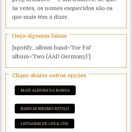
às vezes, os nomes esquecidos são os
que mais têm a dizer.
Ouça algumas faixas
[spotify_album band=’Toe Fat’
album=’Two (AAD Germany)’]
Clique abaixo outras opções
MAIS ALBUNS DA BANDA
BANDAS MESMO ESTILO
LISTAGEM DE LPS & CDS