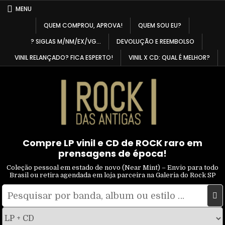
Skip
MENU
to
QUEM COMPROU, APROVA!
QUEM SOU EU?
content
? SIGLAS M/NM/EX/VG…
DEVOLUÇÃO E REEMBOLSO
VINIL RELANÇADO? FICA ESPERTO!
VINIL X CD: QUAL É MELHOR?
Compre LP vinil e CD de ROCK raro em
prensagens de época!
Coleção pessoal em estado de novo (Near Mint) – Envio para todo
Brasil ou retira agendada em loja parceira na Galeria do Rock SP
Pesquisar
Filtrar
por:
por
tipo