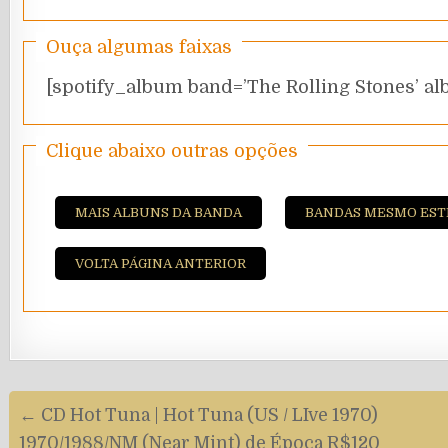
Ouça algumas faixas
[spotify_album band=’The Rolling Stones’ 
Clique abaixo outras opções
MAIS ALBUNS DA BANDA
BANDAS MESMO EST
VOLTA PÁGINA ANTERIOR
Navegação
← CD Hot Tuna | Hot Tuna (US / LIve 1970)
de
1970/1988/NM (Near Mint) de Época R$120