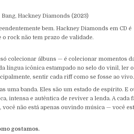
r Bang, Hackney Diamonds (2023)
preendentemente bem. Hackney Diamonds em CD é
 o rock não tem prazo de validade.
só colecionar álbuns — é colecionar momentos da 
 da língua icônica estampado no selo do vinil, ler 
ipalmente, sentir cada riff como se fosse ao vivo.
s uma banda. Eles são um estado de espírito. E o
a, intensa e autêntica de reviver a lenda. A cada fa
r, você não está apenas ouvindo música — você es
 como gostamos.