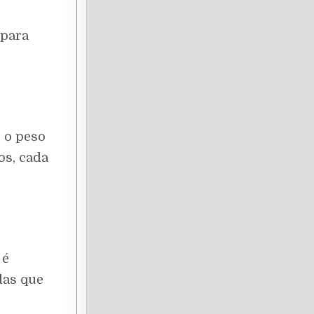
 para
 o peso
os, cada
 é
das que