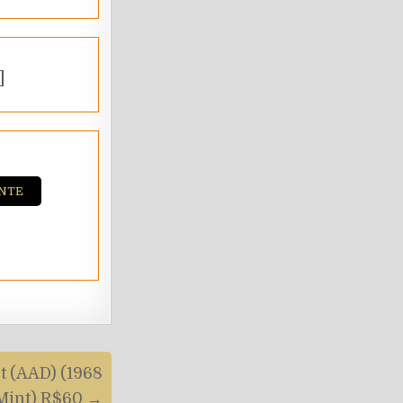
]
NTE
t (AAD) (1968
 Mint) R$60 →