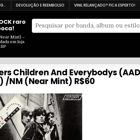
VG…
DEVOLUÇÃO E REEMBOLSO
VINIL RELANÇADO? FICA ESPERTO!
ROCK raro
Pesquisar
poca!
Filtrar
por:
por
Near Mint) –
ndada em loja
tipo
 SP
ers Children And Everybodys (AAD
7) /NM (Near Mint) R$60