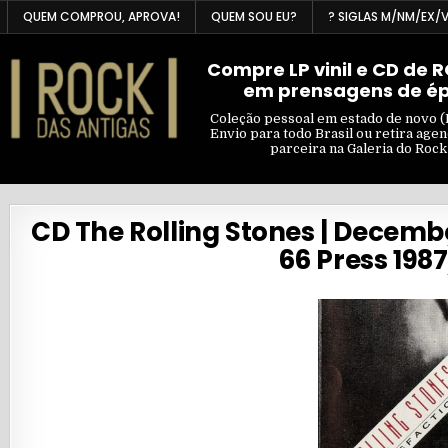
Skip
QUEM COMPROU, APROVA!
QUEM SOU EU?
? SIGLAS M/NM/EX/
to
content
Compre LP vinil e CD de 
em prensagens de é
Coleção pessoal em estado de novo (
Envio para todo Brasil ou retira age
parceira na Galeria do Rock
CD The Rolling Stones | Decemb
66 Press 198