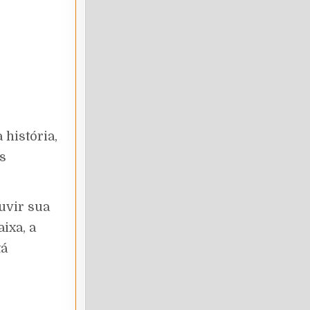
história,
os
uvir sua
ixa, a
tá