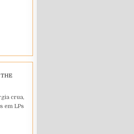
é
THE
gia crua,
es em LPs