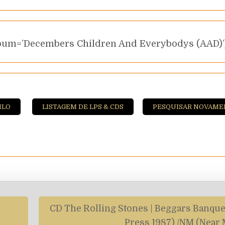
album=’Decembers Children And Everybodys (AAD)’
ILO
LISTAGEM DE LPS & CDS
PESQUISAR NOVAME
CD The Rolling Stones | Beggars Banque
Press 1987) /NM (Near