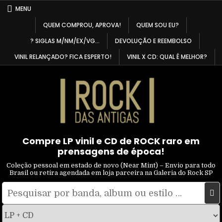
Skip
MENU
to
QUEM COMPROU, APROVA!
QUEM SOU EU?
content
? SIGLAS M/NM/EX/VG…
DEVOLUÇÃO E REEMBOLSO
VINIL RELANÇADO? FICA ESPERTO!
VINIL X CD: QUAL É MELHOR?
Compre LP vinil e CD de ROCK raro em
prensagens de época!
Coleção pessoal em estado de novo (Near Mint) – Envio para todo
Brasil ou retira agendada em loja parceira na Galeria do Rock SP
Pesquisar
Filtrar
por:
por
tipo