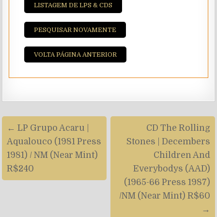
LISTAGEM DE LPS & CDS
PESQUISAR NOVAMENTE
VOLTA PÁGINA ANTERIOR
Navegação
← LP Grupo Acaru |
CD The Rolling
de
Aqualouco (1981 Press
Stones | Decembers
artigos
1981) / NM (Near Mint)
Children And
R$240
Everybodys (AAD)
(1965-66 Press 1987)
/NM (Near Mint) R$60
→