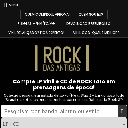
Skip
MENU
to
QUEM COMPROU, APROVA!
QUEM SOU EU?
content
? SIGLAS M/NM/EX/VG…
DEVOLUÇÃO E REEMBOLSO
VINIL RELANÇADO? FICA ESPERTO!
VINIL X CD: QUAL É MELHOR?
Compre LP vinil e CD de ROCK raro em
prensagens de época!
Coleção pessoal em estado de novo (Near Mint) – Envio para todo
Brasil ou retira agendada em loja parceira na Galeria do Rock SP
Pesquisar
Filtrar
por:
por
tipo