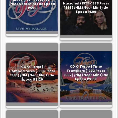
Nacional (1975-1978 Press
/NM (Near Mint) de Época
1998) /NM (Near Mint) de
R$99
Época R$99
CD O Terço | Time
CD O Terço |
Travellers (1992 Press
Compositores (1996 Press
1992) /NM (Near Mint) de
1996) /NM (Near Mint) de
Época R$159
Época R$129