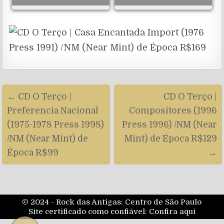
Navegação
← CD O Terço |
CD O Terço |
de
Preferencia Nacional
Compositores (1996
artigos
(1975-1978 Press 1998)
Press 1996) /NM (Near
/NM (Near Mint) de
Mint) de Época R$129
Época R$99
→
© 2024 - Rock das Antigas: Centro de São Paulo
Site certificado como confiável:
Confira aqui