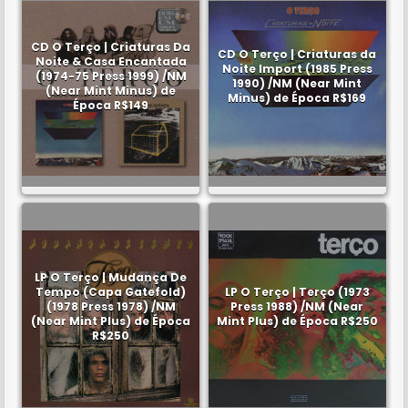
CD O Terço | Criaturas Da
CD O Terço | Criaturas da
Noite & Casa Encantada
Noite Import (1985 Press
(1974-75 Press 1999) /NM
1990) /NM (Near Mint
(Near Mint Minus) de
Minus) de Época R$169
Época R$149
LP O Terço | Mudança De
Tempo (Capa Gatefold)
LP O Terço | Terço (1973
(1978 Press 1978) /NM
Press 1988) /NM (Near
(Near Mint Plus) de Época
Mint Plus) de Época R$250
R$250