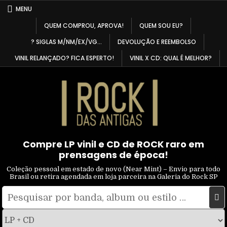
Skip
MENU
to
QUEM COMPROU, APROVA!
QUEM SOU EU?
content
? SIGLAS M/NM/EX/VG…
DEVOLUÇÃO E REEMBOLSO
VINIL RELANÇADO? FICA ESPERTO!
VINIL X CD: QUAL É MELHOR?
Compre LP vinil e CD de ROCK raro em
prensagens de época!
Coleção pessoal em estado de novo (Near Mint) – Envio para todo
Brasil ou retira agendada em loja parceira na Galeria do Rock SP
Pesquisar
Filtrar
por:
por
tipo