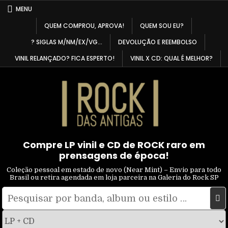
Skip
MENU
to
QUEM COMPROU, APROVA!
QUEM SOU EU?
content
? SIGLAS M/NM/EX/VG…
DEVOLUÇÃO E REEMBOLSO
VINIL RELANÇADO? FICA ESPERTO!
VINIL X CD: QUAL É MELHOR?
Compre LP vinil e CD de ROCK raro em
prensagens de época!
Coleção pessoal em estado de novo (Near Mint) – Envio para todo
Brasil ou retira agendada em loja parceira na Galeria do Rock SP
Pesquisar
Filtrar
por:
por
tipo