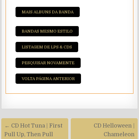
MAIS ALBUNS DA BANDA
BANDAS MESMO ESTILO
LISTAGEM DE LPS & CDS
PESQUISAR NOVAMENTE
VOLTA PÁGINA ANTERIOR
Navegação
← CD Hot Tuna | First
CD Helloween |
de
Pull Up, Then Pull
Chameleon