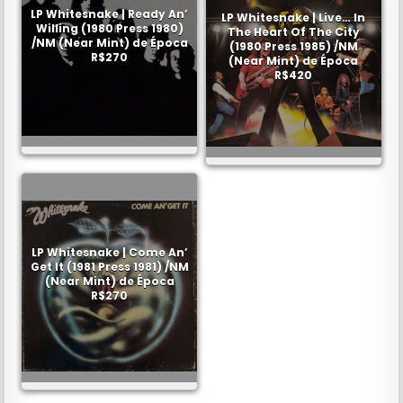
LP Whitesnake | Ready An’
LP Whitesnake | Live… In
Willing (1980 Press 1980)
The Heart Of The City
/NM (Near Mint) de Época
(1980 Press 1985) /NM
R$270
(Near Mint) de Época
R$420
LP Whitesnake | Come An’
Get It (1981 Press 1981) /NM
(Near Mint) de Época
R$270