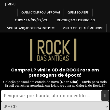
Skip
MENU
to
QUEM COMPROU, APROVA!
QUEM SOU EU?
content
? SIGLAS M/NM/EX/VG…
DEVOLUÇÃO E REEMBOLSO
VINIL RELANÇADO? FICA ESPERTO!
VINIL X CD: QUAL É MELHOR?
Compre LP vinil e CD de ROCK raro em
prensagens de época!
Coleção pessoal em estado de novo (Near Mint) – Envio para todo
Brasil ou retira agendada em loja parceira na Galeria do Rock SP
Pesquisar
Filtrar
por:
por
tipo