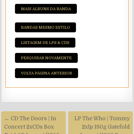
MAIS ALBUNS DA BANDA
BANDAS MESMO ESTILO
LISTAGEM DE LPS & CDS
PESQUISAR NOVAMENTE
VOLTA PÁGINA ANTERIOR
Navegação
← CD The Doors | In
LP The Who | Tommy
de
Concert 2xCDs Box
2xlp 180g Gatefold
artigos