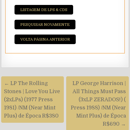
LISTAGEM DE LPS & CDS
PESQUISAR NOVAMENTE
VOLTA PÁGINA ANTERIOR
Navegação
← LP The Rolling
LP George Harrison |
de
Stones | Love You Live
All Things Must Pass
artigos
(2xLPs) (1977 Press
(3xLP ZERADOS!) (
1981) /NM (Near Mint
Press 1988) /NM (Near
Plus) de Época R$380
Mint Plus) de Época
R$690 →