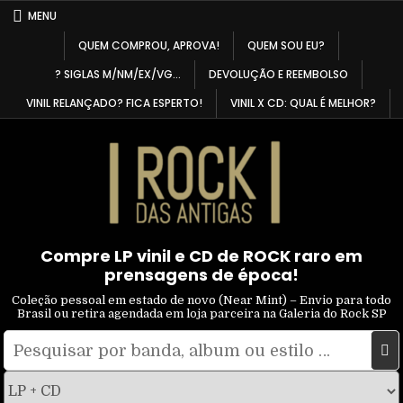
Skip
MENU
to
QUEM COMPROU, APROVA!
QUEM SOU EU?
content
? SIGLAS M/NM/EX/VG…
DEVOLUÇÃO E REEMBOLSO
VINIL RELANÇADO? FICA ESPERTO!
VINIL X CD: QUAL É MELHOR?
Compre LP vinil e CD de ROCK raro em
prensagens de época!
Coleção pessoal em estado de novo (Near Mint) – Envio para todo
Brasil ou retira agendada em loja parceira na Galeria do Rock SP
Pesquisar
Filtrar
por:
por
tipo