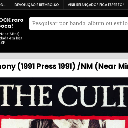
VG…
DEVOLUÇÃO E REEMBOLSO
VINIL RELANÇADO? FICA ESPERTO!
ROCK raro
Pesquisar
poca!
Filtrar
por:
por
Near Mint) –
ndada em loja
tipo
 SP
mony (1991 Press 1991) /NM (Near M