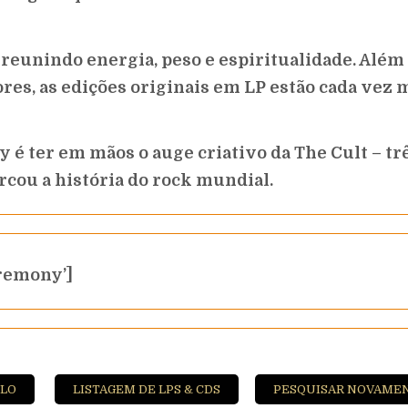
 reunindo energia, peso e espiritualidade. Além
ores, as edições originais em LP estão cada vez 
 é ter em mãos o auge criativo da The Cult – tr
cou a história do rock mundial.
remony’]
ILO
LISTAGEM DE LPS & CDS
PESQUISAR NOVAME