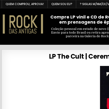
Skip
QUEM COMPROU, APROVA!
QUEM SOU EU?
? SIGLAS M/NM/EX/
to
content
Compre LP vinil e CD de 
em prensagens de é
Coleção pessoal em estado de novo (
Envio para todo Brasil ou retira age
parceira na Galeria do Rock
LP The Cult | Cere