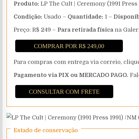
Produto:
LP The Cult | Ceremony (1991 Press
Condição:
Usado –
Quantidade:
1 –
Disponib
Preço: R$ 249 –
Para retirada física
na Galer
COMPRAR POR R$ 249,00
Para compras com entrega via correio, cli
Pagamento via PIX ou MERCADO PAGO.
Fal
CONSULTAR COM FRETE
Estado de conservação