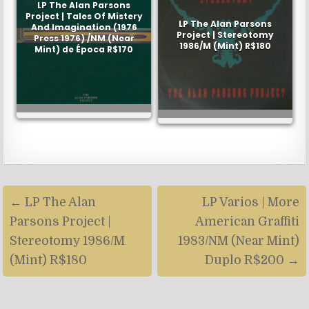
LP The Alan Parsons
Project | Tales Of Mistery
LP The Alan Parsons
And Imagination (1976
Project | Stereotomy
Press 1976) /NM (Near
1986/M (Mint) R$180
Mint) de Época R$170
Navegação
← LP The Alan
LP Varios | More
de
Parsons Project |
American Graffiti
artigos
Stereotomy 1986/M
1983/NM (Near Mint)
(Mint) R$180
Duplo R$200 →