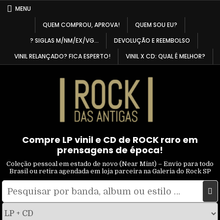
Skip
MENU
to
QUEM COMPROU, APROVA!
QUEM SOU EU?
content
? SIGLAS M/NM/EX/VG…
DEVOLUÇÃO E REEMBOLSO
VINIL RELANÇADO? FICA ESPERTO!
VINIL X CD: QUAL É MELHOR?
Compre LP vinil e CD de ROCK raro em
prensagens de época!
Coleção pessoal em estado de novo (Near Mint) – Envio para todo
Brasil ou retira agendada em loja parceira na Galeria do Rock SP
Pesquisar
Filtrar
por:
por
tipo