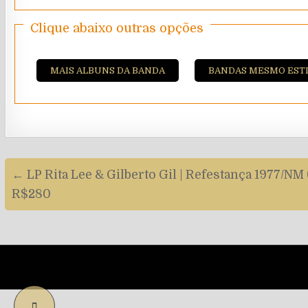
Clique abaixo outras opções
MAIS ALBUNS DA BANDA
BANDAS MESMO EST
Navegação
← LP Rita Lee & Gilberto Gil | Refestança 1977/NM
de
R$280
artigos
SCROLL