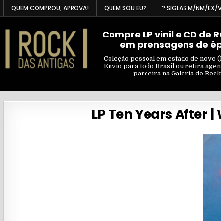
Skip
QUEM COMPROU, APROVA!
QUEM SOU EU?
? SIGLAS M/NM/EX/
to
content
Compre LP vinil e CD de 
em prensagens de é
Coleção pessoal em estado de novo (
Envio para todo Brasil ou retira age
parceira na Galeria do Rock
LP Ten Years After 