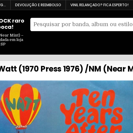
VG…
DEVOLUÇÃO E REEMBOLSO
VINIL RELANÇADO? FICA ESPERTO!
ROCK raro
Pesquisar
poca!
Filtrar
por:
por
Near Mint) –
ndada em loja
tipo
 SP
| Watt (1970 Press 1976) /NM (Near 