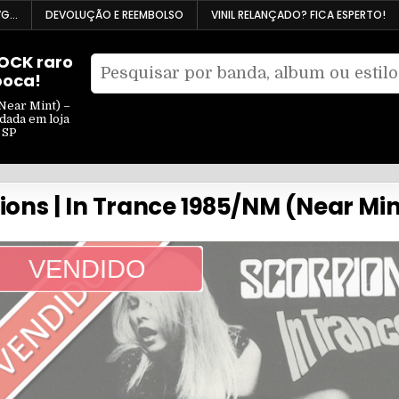
VG…
DEVOLUÇÃO E REEMBOLSO
VINIL RELANÇADO? FICA ESPERTO!
ROCK raro
Pesquisar
poca!
Filtrar
por:
por
Near Mint) –
ndada em loja
tipo
 SP
ions | In Trance 1985/NM (Near Mi
VENDIDO