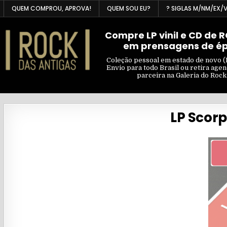
Skip
QUEM COMPROU, APROVA!
QUEM SOU EU?
? SIGLAS M/NM/EX/
to
content
Compre LP vinil e CD de 
em prensagens de é
Coleção pessoal em estado de novo (
Envio para todo Brasil ou retira age
parceira na Galeria do Rock
LP Scorp