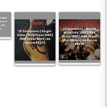
irgin
Press
) de
LP Scorpions | World
0
LP Scorpions | Virgin
Wide Live 2xLP (1984
Killer (1976 Press 1983)
Press 1985) /NM (Near
/NM (Near Mint) de
Mint Minus) de Época
Época R$270
R$370