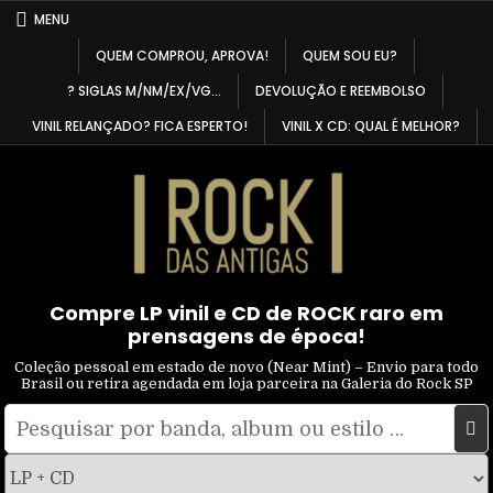
Skip
MENU
to
QUEM COMPROU, APROVA!
QUEM SOU EU?
content
? SIGLAS M/NM/EX/VG…
DEVOLUÇÃO E REEMBOLSO
VINIL RELANÇADO? FICA ESPERTO!
VINIL X CD: QUAL É MELHOR?
Compre LP vinil e CD de ROCK raro em
prensagens de época!
Coleção pessoal em estado de novo (Near Mint) – Envio para todo
Brasil ou retira agendada em loja parceira na Galeria do Rock SP
Pesquisar
Filtrar
por:
por
tipo