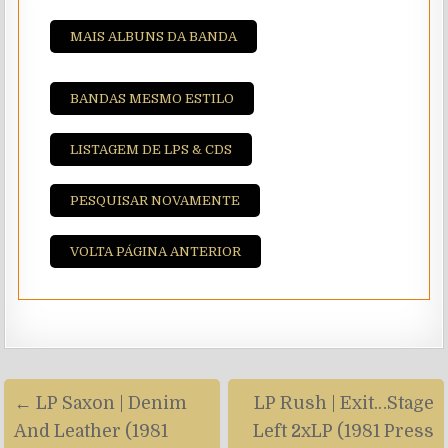
MAIS ALBUNS DA BANDA
BANDAS MESMO ESTILO
LISTAGEM DE LPS & CDS
PESQUISAR NOVAMENTE
VOLTA PÁGINA ANTERIOR
Navegação
← LP Saxon | Denim
LP Rush | Exit…Stage
de
And Leather (1981
Left 2xLP (1981 Press
artigos