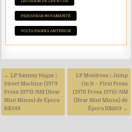
LISTAGEM DE LPS & CDS
PESQUISAR NOVAMENTE
VOLTA PÁGINA ANTERIOR
Navegação
← LP Sammy Hagar |
LP Montrose | Jump
de
Street Machine (1979
On It – First Press
artigos
Press 1979) /NM (Near
(1976 Press 1976) /NM
Mint Minus) de Época
(Near Mint Minus) de
R$349
Época R$269 →