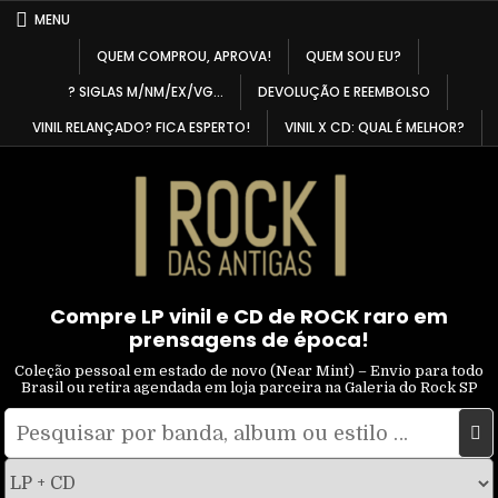
Skip
MENU
to
QUEM COMPROU, APROVA!
QUEM SOU EU?
content
? SIGLAS M/NM/EX/VG…
DEVOLUÇÃO E REEMBOLSO
VINIL RELANÇADO? FICA ESPERTO!
VINIL X CD: QUAL É MELHOR?
Compre LP vinil e CD de ROCK raro em
prensagens de época!
Coleção pessoal em estado de novo (Near Mint) – Envio para todo
Brasil ou retira agendada em loja parceira na Galeria do Rock SP
Pesquisar
Filtrar
por:
por
tipo