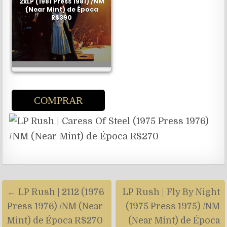
2xLP (1981 Press 1981) /NM
(Near Mint) de Época
R$390
COMPRAR
Navegação
← LP Rush | 2112 (1976
LP Rush | Fly By Night
de
Press 1976) /NM (Near
(1975 Press 1975) /NM
artigos
Mint) de Época R$270
(Near Mint) de Época