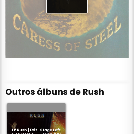
Outros álbuns de Rush
LP Rush | Exit…Stage Left