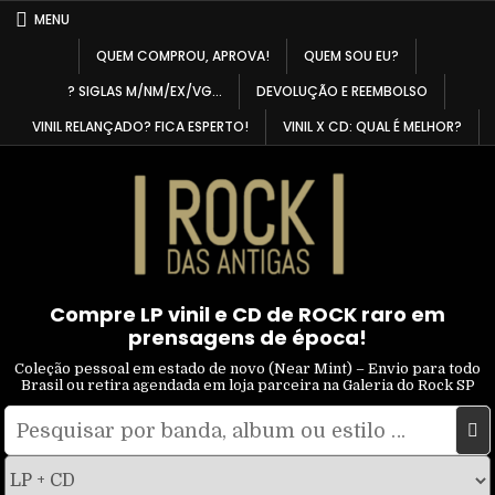
Skip
MENU
to
QUEM COMPROU, APROVA!
QUEM SOU EU?
content
? SIGLAS M/NM/EX/VG…
DEVOLUÇÃO E REEMBOLSO
VINIL RELANÇADO? FICA ESPERTO!
VINIL X CD: QUAL É MELHOR?
Compre LP vinil e CD de ROCK raro em
prensagens de época!
Coleção pessoal em estado de novo (Near Mint) – Envio para todo
Brasil ou retira agendada em loja parceira na Galeria do Rock SP
Pesquisar
Filtrar
por:
por
tipo