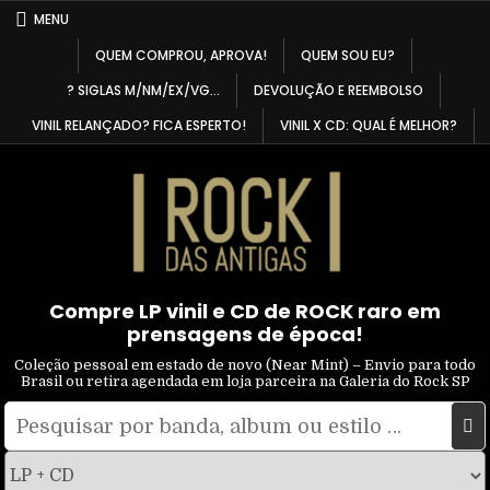
Skip
MENU
to
QUEM COMPROU, APROVA!
QUEM SOU EU?
content
? SIGLAS M/NM/EX/VG…
DEVOLUÇÃO E REEMBOLSO
VINIL RELANÇADO? FICA ESPERTO!
VINIL X CD: QUAL É MELHOR?
Compre LP vinil e CD de ROCK raro em
prensagens de época!
Coleção pessoal em estado de novo (Near Mint) – Envio para todo
Brasil ou retira agendada em loja parceira na Galeria do Rock SP
Pesquisar
Filtrar
por:
por
tipo