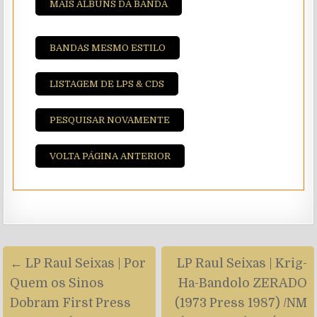
MAIS ALBUNS DA BANDA
BANDAS MESMO ESTILO
LISTAGEM DE LPS & CDS
PESQUISAR NOVAMENTE
VOLTA PÁGINA ANTERIOR
Navegação
← LP Raul Seixas | Por
LP Raul Seixas | Krig-
de
Quem os Sinos
Ha-Bandolo ZERADO
artigos
Dobram First Press
(1973 Press 1987) /NM