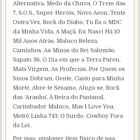
Alternativa, Medo da Chuva, O Trem das
7, S.O.S., Super-Heróis, Novo Aeon, Tente
Outra Vez, Rock do Diabo, Tu És o MDC
da Minha Vida, A Maçã, Eu Nasci Há 10
Mil Anos Atrás, Maluco Beleza,
Caminhos, As Minas do Rei Salomão,
Sapato 36, O Dia em que a Terra Parou,
Mata Virgem, As Profecias, Por Quem os
Sinos Dobram, Gente, Canto para Minha
Morte, Abre-te Sésamo, Aluga-se, Rock
das ‘Aranha’, À Beira do Pantanal,
Carimbador Maluco, Mas I Love You,
Metrô Linha 743, O Surdo. Cowboy Fora
da Lei..
Por isso, qualquer item físico de sua