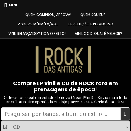
Skip
MENU
to
QUEM COMPROU, APROVA!
QUEM SOU EU?
content
? SIGLAS M/NM/EX/VG…
DEVOLUÇÃO E REEMBOLSO
VINIL RELANÇADO? FICA ESPERTO!
VINIL X CD: QUAL É MELHOR?
Compre LP vinil e CD de ROCK raro em
prensagens de época!
Coleção pessoal em estado de novo (Near Mint) – Envio para todo
Brasil ou retira agendada em loja parceira na Galeria do Rock SP
Pesquisar
Filtrar
por:
por
tipo