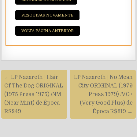
PESQUISAR NOVAMENTE
VOLTA PÁGINA ANTERIOR
Navegação
← LP Nazareth | Hair
LP Nazareth | No Mean
de
Of The Dog ORIGINAL
City ORIGINAL (1979
artigos
(1975 Press 1975) /NM
Press 1979) /VG+
(Near Mint) de Época
(Very Good Plus) de
R$249
Época R$219 →