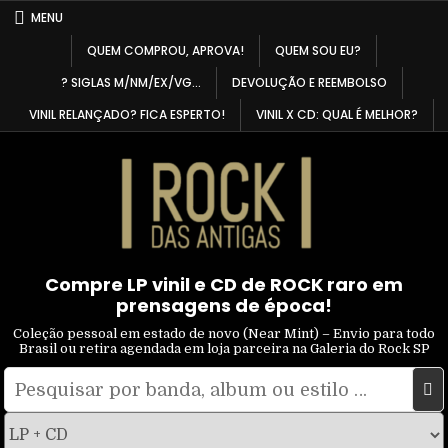
Skip
MENU
to
QUEM COMPROU, APROVA!
QUEM SOU EU?
content
? SIGLAS M/NM/EX/VG…
DEVOLUÇÃO E REEMBOLSO
VINIL RELANÇADO? FICA ESPERTO!
VINIL X CD: QUAL É MELHOR?
Compre LP vinil e CD de ROCK raro em
prensagens de época!
Coleção pessoal em estado de novo (Near Mint) – Envio para todo
Brasil ou retira agendada em loja parceira na Galeria do Rock SP
Pesquisar
Filtrar
por:
por
tipo