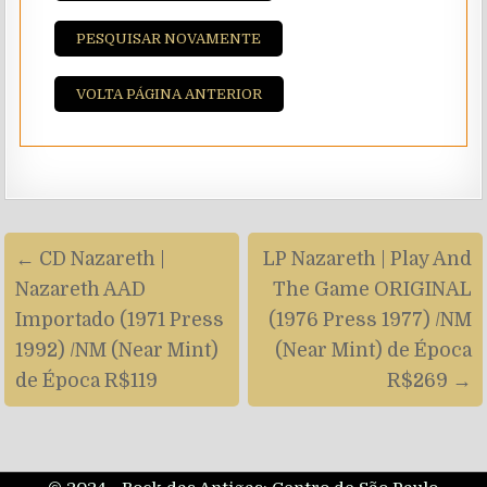
PESQUISAR NOVAMENTE
VOLTA PÁGINA ANTERIOR
Navegação
← CD Nazareth |
LP Nazareth | Play And
de
Nazareth AAD
The Game ORIGINAL
artigos
Importado (1971 Press
(1976 Press 1977) /NM
1992) /NM (Near Mint)
(Near Mint) de Época
de Época R$119
R$269 →