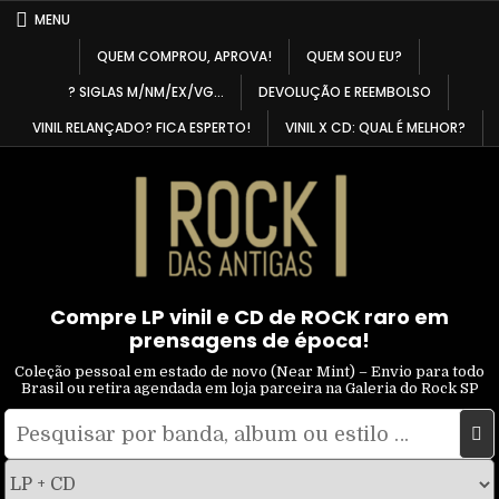
Skip
MENU
to
QUEM COMPROU, APROVA!
QUEM SOU EU?
content
? SIGLAS M/NM/EX/VG…
DEVOLUÇÃO E REEMBOLSO
VINIL RELANÇADO? FICA ESPERTO!
VINIL X CD: QUAL É MELHOR?
Compre LP vinil e CD de ROCK raro em
prensagens de época!
Coleção pessoal em estado de novo (Near Mint) – Envio para todo
Brasil ou retira agendada em loja parceira na Galeria do Rock SP
Pesquisar
Filtrar
por:
por
tipo