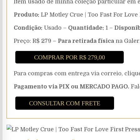
Item usado de minha coleção particular em 
Produto:
LP Motley Crue | Too Fast For Love
Condição:
Usado –
Quantidade:
1 –
Disponib
Preço: R$ 279 –
Para retirada física
na Galer
COMPRAR POR R$ 279,00
Para compras com entrega via correio, cli
Pagamento via PIX ou MERCADO PAGO.
Fal
CONSULTAR COM FRETE