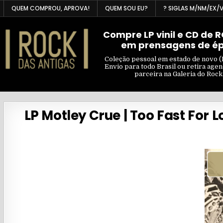
Skip
QUEM COMPROU, APROVA!
QUEM SOU EU?
? SIGLAS M/NM/EX/
to
content
Compre LP vinil e CD de 
em prensagens de é
Coleção pessoal em estado de novo (
Envio para todo Brasil ou retira age
parceira na Galeria do Rock
LP Motley Crue | Too Fast For 