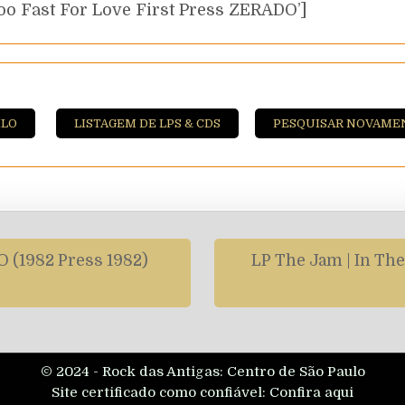
oo Fast For Love First Press ZERADO’]
ILO
LISTAGEM DE LPS & CDS
PESQUISAR NOVAME
 (1982 Press 1982)
LP The Jam | In The
© 2024 - Rock das Antigas: Centro de São Paulo
Site certificado como confiável:
Confira aqui