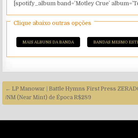
[spotify_album band=’Motley Crue’ album=’T
Clique abaixo outras opções
MAIS ALBUNS DA BANDA
BANDAS MESMO EST
Navegação
← LP Manowar | Battle Hymns First Press ZERADO
de
/NM (Near Mint) de Época R$289
artigos