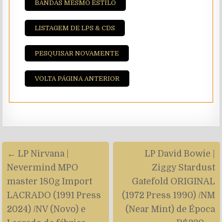
BANDAS MESMO ESTILO
LISTAGEM DE LPS & CDS
PESQUISAR NOVAMENTE
VOLTA PÁGINA ANTERIOR
Navegação
← LP Nirvana |
LP David Bowie |
de
Nevermind MPO
Ziggy Stardust
artigos
master 180g Import
Gatefold ORIGINAL
LACRADO (1991 Press
(1972 Press 1990) /NM
2024) /NV (Novo) e
(Near Mint) de Época