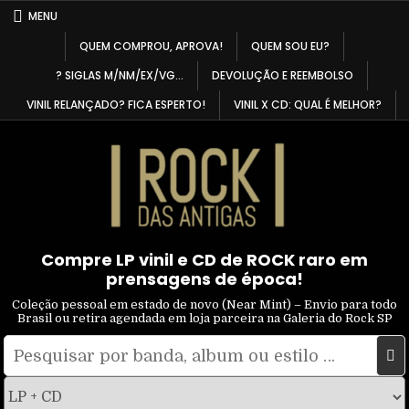
Skip
MENU
to
QUEM COMPROU, APROVA!
QUEM SOU EU?
content
? SIGLAS M/NM/EX/VG…
DEVOLUÇÃO E REEMBOLSO
VINIL RELANÇADO? FICA ESPERTO!
VINIL X CD: QUAL É MELHOR?
Compre LP vinil e CD de ROCK raro em
prensagens de época!
Coleção pessoal em estado de novo (Near Mint) – Envio para todo
Brasil ou retira agendada em loja parceira na Galeria do Rock SP
Pesquisar
Filtrar
por:
por
tipo