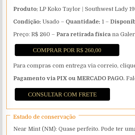
Produto:
LP Koko Taylor | Southwest Lady 1
Condição:
Usado –
Quantidade:
1 –
Disponib
Preço: R$ 260 –
Para retirada física
na Galer
COMPRAR POR R$ 260,00
Para compras com entrega via correio, cli
Pagamento via PIX ou MERCADO PAGO.
Fal
CONSULTAR COM FRETE
Estado de conservação
Near Mint (NM): Quase perfeito. Pode ter uma