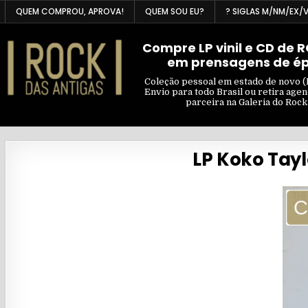
Skip
QUEM COMPROU, APROVA!
QUEM SOU EU?
? SIGLAS M/NM/EX/
to
content
Compre LP vinil e CD de 
em prensagens de é
Coleção pessoal em estado de novo (
Envio para todo Brasil ou retira age
parceira na Galeria do Rock
LP Koko Tayl
C