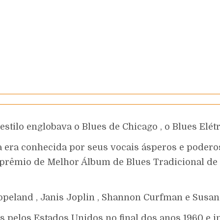
stilo englobava o Blues de Chicago , o Blues Elétr
 era conhecida por seus vocais ásperos e poderoso
prêmio de Melhor Álbum de Blues Tradicional de 
Copeland , Janis Joplin , Shannon Curfman e Susan
 pelos Estados Unidos no final dos anos 1960 e iní