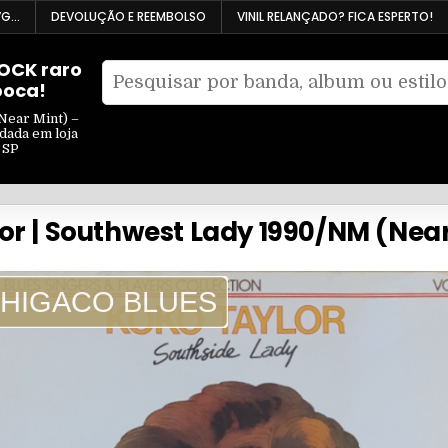
VG…
DEVOLUÇÃO E REEMBOLSO
VINIL RELANÇADO? FICA ESPERTO!
ROCK raro
Pesquisar
poca!
Filtrar
por:
por
Near Mint) –
ndada em loja
tipo
 SP
or | Southwest Lady 1990/NM (Nea
HIGACO BLUES