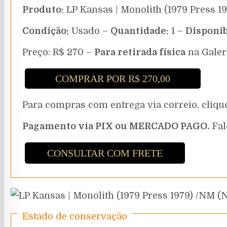
Produto:
LP Kansas | Monolith (1979 Press 1
Condição:
Usado –
Quantidade:
1 –
Disponib
Preço: R$ 270 –
Para retirada física
na Galer
COMPRAR POR R$ 270,00
Para compras com entrega via correio, cli
Pagamento via PIX ou MERCADO PAGO.
Fal
CONSULTAR COM FRETE
Estado de conservação