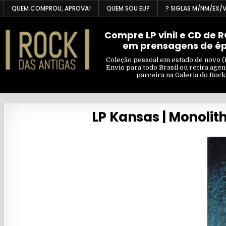
Skip
QUEM COMPROU, APROVA!
QUEM SOU EU?
? SIGLAS M/NM/EX/
to
content
Compre LP vinil e CD de 
em prensagens de é
Coleção pessoal em estado de novo (
Envio para todo Brasil ou retira age
parceira na Galeria do Rock
LP Kansas | Monolith