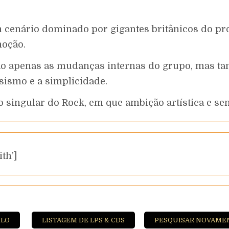
 cenário dominado por gigantes britânicos do pr
moção.
não apenas as mudanças internas do grupo, mas 
sismo e a simplicidade.
lo singular do Rock, em que ambição artística e s
th’]
ILO
LISTAGEM DE LPS & CDS
PESQUISAR NOVAME