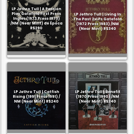
LP Jethro Tull | A Passion
Play Gatefold First Press
LP Jethro Tull | Living In
Ingles (1973 Press 1973)
The Past 2xLPs Gatefold
/NM (Near Mint) de Época
(1972 Press 1983) /NM
R$290
(Near Mint) R$340
LP Jethro Tull | Catfish
LP Jethro Tull | Benefit
Rising (1991 Press 1991) /
(1970 Press 1990) /NM
NM (Near Mint) R$240
(Near Mint) R$240