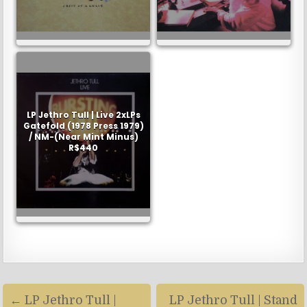
LP Jethro Tull | Live 2xLPs
Gatefold (1978 Press 1979)
/ NM-(Near Mint Minus)
R$440
Navegação
← LP Jethro Tull |
LP Jethro Tull | Stand