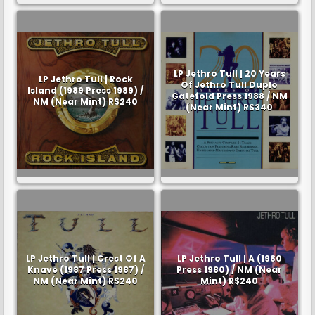
LP Jethro Tull | 20 Years
LP Jethro Tull | Rock
Of Jethro Tull Duplo
Island (1989 Press 1989) /
Gatefold Press 1988 / NM
NM (Near Mint) R$240
(Near Mint) R$340
LP Jethro Tull | Crest Of A
LP Jethro Tull | A (1980
Knave (1987 Press 1987) /
Press 1980) / NM (Near
NM (Near Mint) R$240
Mint) R$240