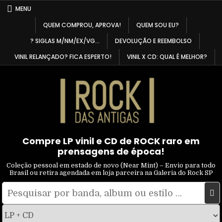
Skip
MENU
to
QUEM COMPROU, APROVA!
QUEM SOU EU?
content
? SIGLAS M/NM/EX/VG…
DEVOLUÇÃO E REEMBOLSO
VINIL RELANÇADO? FICA ESPERTO!
VINIL X CD: QUAL É MELHOR?
Compre LP vinil e CD de ROCK raro em
prensagens de época!
Coleção pessoal em estado de novo (Near Mint) – Envio para todo
Brasil ou retira agendada em loja parceira na Galeria do Rock SP
Pesquisar
Filtrar
por:
por
tipo