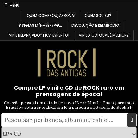
Skip
MENU
to
QUEM COMPROU, APROVA!
QUEM SOU EU?
content
? SIGLAS M/NM/EX/VG…
DEVOLUÇÃO E REEMBOLSO
VINIL RELANÇADO? FICA ESPERTO!
VINIL X CD: QUAL É MELHOR?
Compre LP vinil e CD de ROCK raro em
prensagens de época!
Coleção pessoal em estado de novo (Near Mint) – Envio para todo
Brasil ou retira agendada em loja parceira na Galeria do Rock SP
Pesquisar
Filtrar
por:
por
tipo