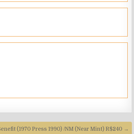
 Benefit (1970 Press 1990) /NM (Near Mint) R$240 →