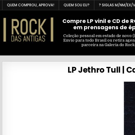
Skip
QUEM COMPROU, APROVA!
QUEM SOU EU?
? SIGLAS M/NM/EX/
to
content
Compre LP vinil e CD de 
em prensagens de é
Coleção pessoal em estado de novo (
Envio para todo Brasil ou retira age
parceira na Galeria do Rock
LP Jethro Tull | 