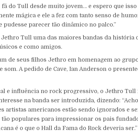
ã do Tull desde muito jovem… e espero que isso [
ente mágica e ele a fez com tanto senso de humor
e pudesse parecer tão dinâmico no palco.”
 Jethro Tull uma das maiores bandas da história 
úsicos e como amigos.
 um de seus filhos Jethro em homenagem ao grupo
e som. A pedido de Cave, Ian Anderson o present
l e influência no rock progressivo, o Jethro Tull
nteresse na banda ser introduzida, dizendo: “Ach
s artistas americanos estão sendo ignorados e s
 tão populares para impressionar os pais fundado
ana é o que o Hall da Fama do Rock deveria ser.”