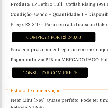
Produto:
LP Jethro Tull | Catfish Rising 199
Condição:
Usado –
Quantidade:
1 –
Disponib
Preço: R$ 240 –
Para retirada física
na Galer
COMPRAR POR R$ 240,00
Para compras com entrega via correio, cli
Pagamento via PIX ou MERCADO PAGO.
Fal
CONSULTAR COM FRETE
Estado de conservação
Near Mint (NM): Quase perfeito. Pode ter uma
Release: 321886 1