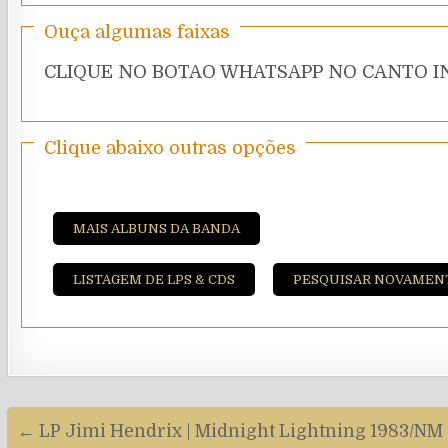
Ouça algumas faixas
CLIQUE NO BOTAO WHATSAPP NO CANTO IN
Clique abaixo outras opções
MAIS ALBUNS DA BANDA
LISTAGEM DE LPS & CDS
PESQUISAR NOVAMEN
Navegação
← LP Jimi Hendrix | Midnight Lightning 1983/NM
de