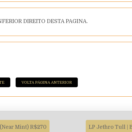
FERIOR DIREITO DESTA PAGINA.
TE
VOLTA PÁGINA ANTERIOR
 (Near Mint) R$270
LP Jethro Tull |