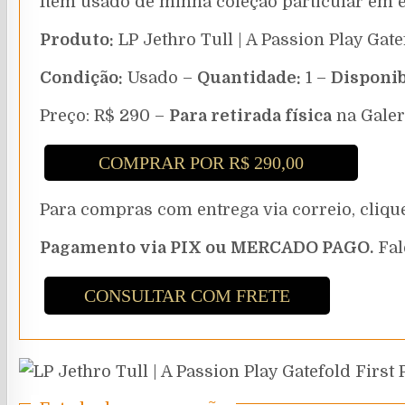
Item usado de minha coleção particular em 
Produto:
LP Jethro Tull | A Passion Play Gat
Condição:
Usado –
Quantidade:
1 –
Disponib
Preço: R$ 290 –
Para retirada física
na Galer
COMPRAR POR R$ 290,00
Para compras com entrega via correio, cli
Pagamento via PIX ou MERCADO PAGO.
Fal
CONSULTAR COM FRETE