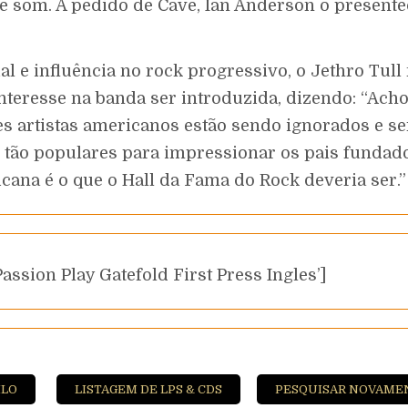
e som. A pedido de Cave, Ian Anderson o present
l e influência no rock progressivo, o Jethro Tull
nteresse na banda ser introduzida, dizendo: “Ach
s artistas americanos estão sendo ignorados e s
 tão populares para impressionar os pais fundado
ana é o que o Hall da Fama do Rock deveria ser.”
ssion Play Gatefold First Press Ingles’]
ILO
LISTAGEM DE LPS & CDS
PESQUISAR NOVAME