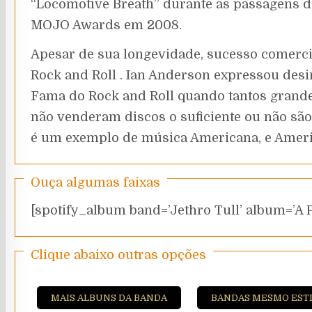
“Locomotive Breath” durante as passagens d
MOJO Awards em 2008.
Apesar de sua longevidade, sucesso comercia
Rock and Roll . Ian Anderson expressou desi
Fama do Rock and Roll quando tantos grande
não venderam discos o suficiente ou não são
é um exemplo de música Americana, e Americ
Ouça algumas faixas
[spotify_album band=’Jethro Tull’ album=’A Pa
Clique abaixo outras opções
MAIS ALBUNS DA BANDA
BANDAS MESMO EST