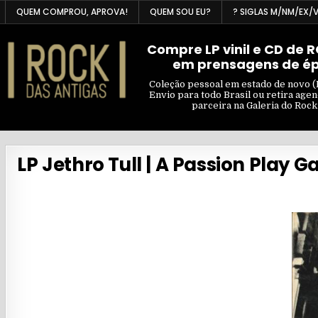
Skip
QUEM COMPROU, APROVA!
QUEM SOU EU?
? SIGLAS M/NM/EX/
to
content
Compre LP vinil e CD de 
em prensagens de é
Coleção pessoal em estado de novo (
Envio para todo Brasil ou retira age
parceira na Galeria do Rock
LP Jethro Tull | A Passion Play G