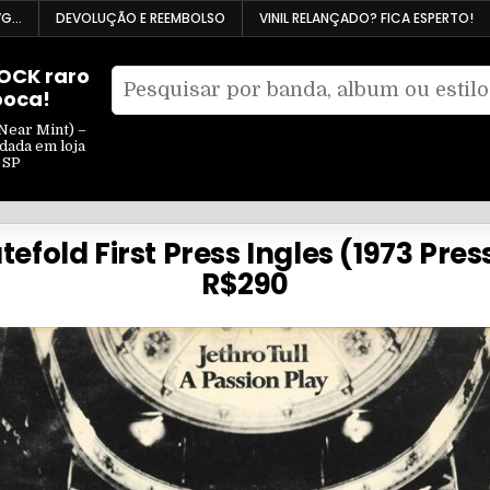
VG…
DEVOLUÇÃO E REEMBOLSO
VINIL RELANÇADO? FICA ESPERTO!
ROCK raro
Pesquisar
poca!
Filtrar
por:
por
Near Mint) –
ndada em loja
tipo
 SP
atefold First Press Ingles (1973 Pr
R$290