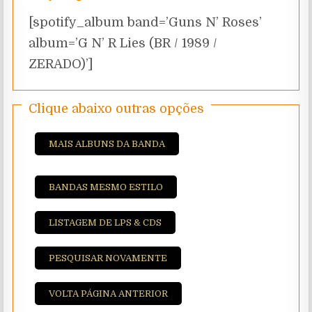
[spotify_album band=’Guns N’ Roses’
album=’G N’ R Lies (BR / 1989 /
ZERADO)’]
Clique abaixo outras opções
MAIS ALBUNS DA BANDA
BANDAS MESMO ESTILO
LISTAGEM DE LPS & CDS
PESQUISAR NOVAMENTE
VOLTA PÁGINA ANTERIOR