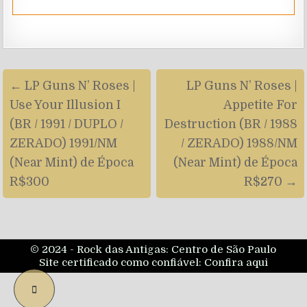
Navegação
← LP Guns N’ Roses |
LP Guns N’ Roses |
de
Use Your Illusion I
Appetite For
artigos
(BR / 1991 / DUPLO /
Destruction (BR / 1988
ZERADO) 1991/NM
/ ZERADO) 1988/NM
(Near Mint) de Época
(Near Mint) de Época
R$300
R$270 →
© 2024 - Rock das Antigas: Centro de São Paulo
Site certificado como confiável:
Confira aqui
SCROLL
TO
TOP