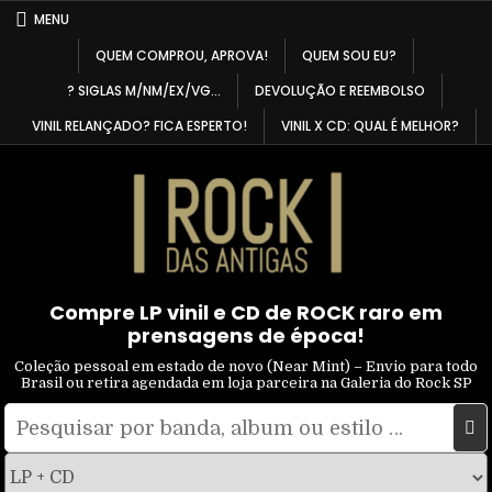
Skip
MENU
to
QUEM COMPROU, APROVA!
QUEM SOU EU?
content
? SIGLAS M/NM/EX/VG…
DEVOLUÇÃO E REEMBOLSO
VINIL RELANÇADO? FICA ESPERTO!
VINIL X CD: QUAL É MELHOR?
Compre LP vinil e CD de ROCK raro em
prensagens de época!
Coleção pessoal em estado de novo (Near Mint) – Envio para todo
Brasil ou retira agendada em loja parceira na Galeria do Rock SP
Pesquisar
Filtrar
por:
por
tipo