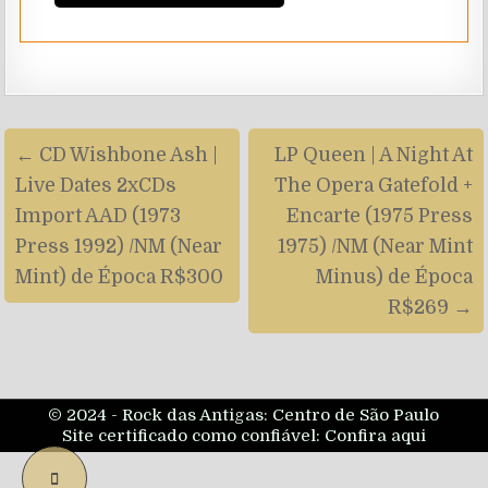
Navegação
← CD Wishbone Ash |
LP Queen | A Night At
de
Live Dates 2xCDs
The Opera Gatefold +
artigos
Import AAD (1973
Encarte (1975 Press
Press 1992) /NM (Near
1975) /NM (Near Mint
Mint) de Época R$300
Minus) de Época
R$269 →
© 2024 - Rock das Antigas: Centro de São Paulo
Site certificado como confiável:
Confira aqui
SCROLL