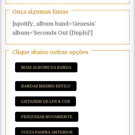
Ouça algumas faixas
[spotify_album band=’Genesis’
album=’Seconds Out (Duplo)’]
Clique abaixo outras opções
MAIS ALBUNS DA BANDA
BANDAS MESMO ESTILO
LISTAGEM DE LPS & CDS
PESQUISAR NOVAMENTE
VOLTA PÁGINA ANTERIOR