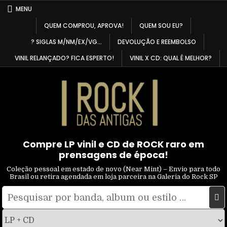
Skip
MENU
to
QUEM COMPROU, APROVA!
QUEM SOU EU?
content
? SIGLAS M/NM/EX/VG…
DEVOLUÇÃO E REEMBOLSO
VINIL RELANÇADO? FICA ESPERTO!
VINIL X CD: QUAL É MELHOR?
Compre LP vinil e CD de ROCK raro em
prensagens de época!
Coleção pessoal em estado de novo (Near Mint) – Envio para todo
Brasil ou retira agendada em loja parceira na Galeria do Rock SP
Pesquisar
Filtrar
por:
por
tipo