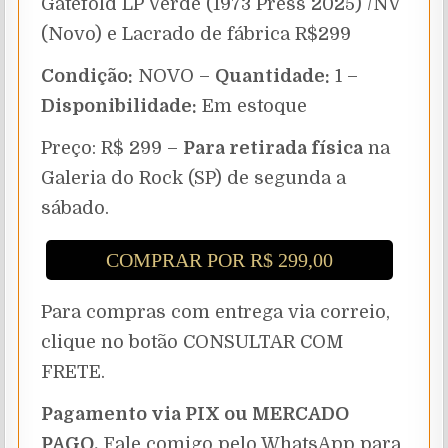
Gatefold LP Verde (1973 Press 2025) /NV
(Novo) e Lacrado de fábrica R$299
Condição:
NOVO –
Quantidade:
1 –
Disponibilidade:
Em estoque
Preço: R$ 299 –
Para retirada física
na
Galeria do Rock (SP) de segunda a
sábado.
COMPRAR POR R$ 299,00
Para compras com entrega via correio,
clique no botão CONSULTAR COM
FRETE.
Pagamento via PIX ou MERCADO
PAGO.
Fale comigo pelo WhatsApp para