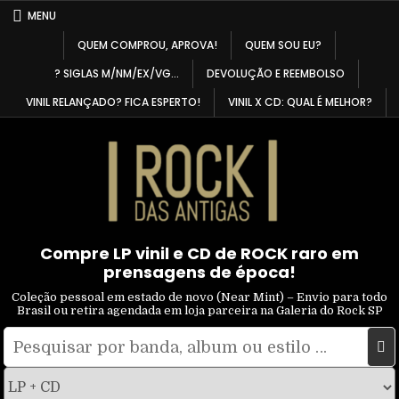
Skip
MENU
to
QUEM COMPROU, APROVA!
QUEM SOU EU?
content
? SIGLAS M/NM/EX/VG…
DEVOLUÇÃO E REEMBOLSO
VINIL RELANÇADO? FICA ESPERTO!
VINIL X CD: QUAL É MELHOR?
Compre LP vinil e CD de ROCK raro em
prensagens de época!
Coleção pessoal em estado de novo (Near Mint) – Envio para todo
Brasil ou retira agendada em loja parceira na Galeria do Rock SP
Pesquisar
Filtrar
por:
por
tipo