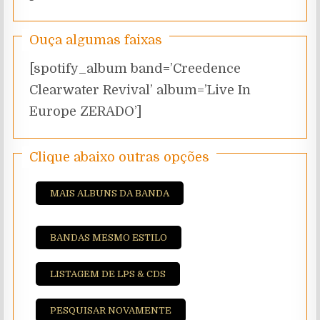
Ouça algumas faixas
[spotify_album band=’Creedence
Clearwater Revival’ album=’Live In
Europe ZERADO’]
Clique abaixo outras opções
MAIS ALBUNS DA BANDA
BANDAS MESMO ESTILO
LISTAGEM DE LPS & CDS
PESQUISAR NOVAMENTE