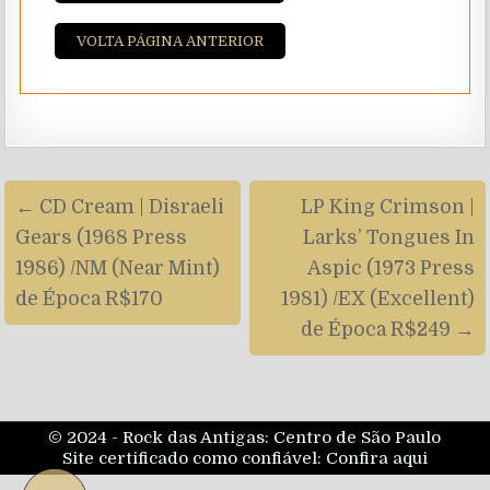
VOLTA PÁGINA ANTERIOR
Navegação
← CD Cream | Disraeli
LP King Crimson |
de
Gears (1968 Press
Larks’ Tongues In
artigos
1986) /NM (Near Mint)
Aspic (1973 Press
de Época R$170
1981) /EX (Excellent)
de Época R$249 →
© 2024 - Rock das Antigas: Centro de São Paulo
Site certificado como confiável:
Confira aqui