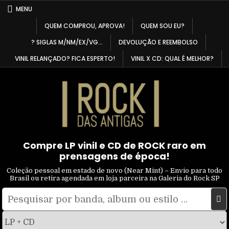
Skip
MENU
to
QUEM COMPROU, APROVA!
QUEM SOU EU?
content
? SIGLAS M/NM/EX/VG…
DEVOLUÇÃO E REEMBOLSO
VINIL RELANÇADO? FICA ESPERTO!
VINIL X CD: QUAL É MELHOR?
Compre LP vinil e CD de ROCK raro em
prensagens de época!
Coleção pessoal em estado de novo (Near Mint) – Envio para todo
Brasil ou retira agendada em loja parceira na Galeria do Rock SP
Pesquisar
Filtrar
por:
por
tipo