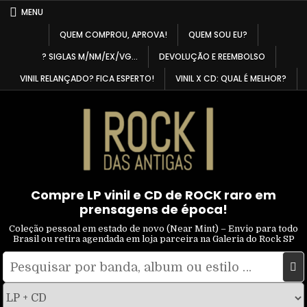
Skip
MENU
to
QUEM COMPROU, APROVA!
QUEM SOU EU?
content
? SIGLAS M/NM/EX/VG…
DEVOLUÇÃO E REEMBOLSO
VINIL RELANÇADO? FICA ESPERTO!
VINIL X CD: QUAL É MELHOR?
Compre LP vinil e CD de ROCK raro em
prensagens de época!
Coleção pessoal em estado de novo (Near Mint) – Envio para todo
Brasil ou retira agendada em loja parceira na Galeria do Rock SP
Pesquisar
Filtrar
por:
por
tipo