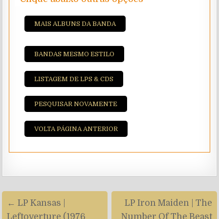
MAIS ALBUNS DA BANDA
BANDAS MESMO ESTILO
LISTAGEM DE LPS & CDS
PESQUISAR NOVAMENTE
VOLTA PÁGINA ANTERIOR
Navegação
← LP Kansas |
LP Iron Maiden | The
de
Leftoverture (1976
Number Of The Beast