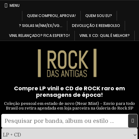
Skip
MENU
to
QUEM COMPROU, APROVA!
QUEM SOU EU?
content
? SIGLAS M/NM/EX/VG…
DEVOLUÇÃO E REEMBOLSO
VINIL RELANÇADO? FICA ESPERTO!
VINIL X CD: QUAL É MELHOR?
Compre LP vinil e CD de ROCK raro em
prensagens de época!
Coleção pessoal em estado de novo (Near Mint) – Envio para todo
Brasil ou retira agendada em loja parceira na Galeria do Rock SP
Pesquisar
Filtrar
por:
por
tipo