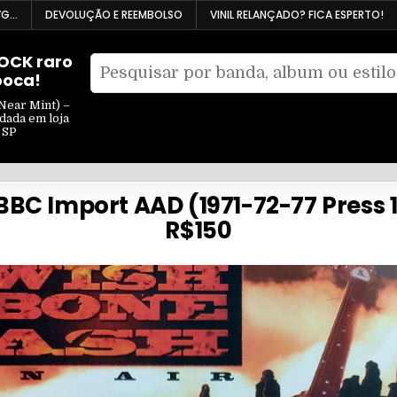
VG…
DEVOLUÇÃO E REEMBOLSO
VINIL RELANÇADO? FICA ESPERTO!
ROCK raro
Pesquisar
poca!
Filtrar
por:
por
Near Mint) –
ndada em loja
tipo
 SP
 BBC Import AAD (1971-72-77 Press 
R$150