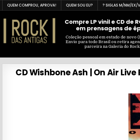
Skip
QUEM COMPROU, APROVA!
QUEM SOU EU?
? SIGLAS M/NM/EX/
to
content
Compre LP vinil e CD de 
em prensagens de é
Coleção pessoal em estado de novo (
Envio para todo Brasil ou retira age
parceira na Galeria do Rock
CD Wishbone Ash | On Air Live