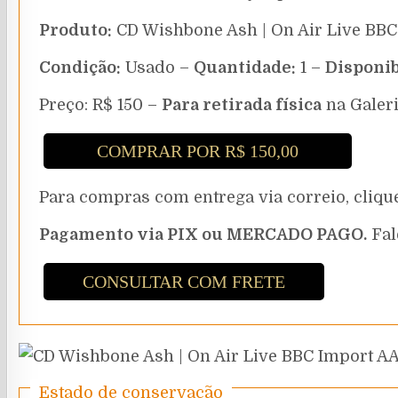
Produto:
CD Wishbone Ash | On Air Live BBC 
Condição:
Usado –
Quantidade:
1 –
Disponib
Preço: R$ 150 –
Para retirada física
na Galeri
COMPRAR POR R$ 150,00
Para compras com entrega via correio, cli
Pagamento via PIX ou MERCADO PAGO.
Fal
CONSULTAR COM FRETE
Estado de conservação