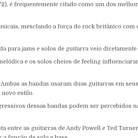
72), é frequentemente citado como um dos melhor
icais, mesclando a força do rock britânico com e
 para jams e solos de guitarra veio diretamente 
melódica e os solos cheios de feeling influencia
 Ambas as bandas usaram duas guitarras em seus
novo estilo.
ogressivos dessas bandas podem ser percebidos n
ita entre as guitarras de Andy Powell e Ted Turn
 a função de solo e base.