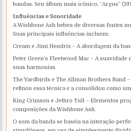
bandas. Seu álbum mais icônico, “Argus” (19
Influências e Sonoridade
A Wishbone Ash bebeu de diversas fontes mus
Suas principais influências incluem:
Cream e Jimi Hendrix – A abordagem da banda
Peter Green’s Fleetwood Mac – A suavidade 
suas harmonias.
The Yardbirds e The Allman Brothers Band –
refinou essa técnica e a consolidou como um 
King Crimson e Jethro Tull – Elementos pr
composições da Wishbone Ash.
O som da banda se baseia na interação perfe
simultâneas, em vez de simplesmente dividir