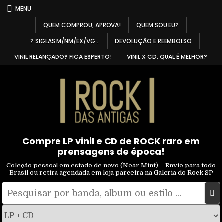
Skip
MENU
to
QUEM COMPROU, APROVA!
QUEM SOU EU?
content
? SIGLAS M/NM/EX/VG…
DEVOLUÇÃO E REEMBOLSO
VINIL RELANÇADO? FICA ESPERTO!
VINIL X CD: QUAL É MELHOR?
Compre LP vinil e CD de ROCK raro em
prensagens de época!
Coleção pessoal em estado de novo (Near Mint) – Envio para todo
Brasil ou retira agendada em loja parceira na Galeria do Rock SP
Pesquisar
Filtrar
por:
por
tipo