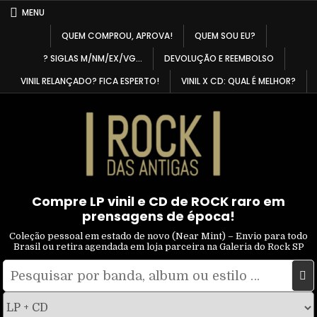
Skip
MENU
to
QUEM COMPROU, APROVA!
QUEM SOU EU?
content
? SIGLAS M/NM/EX/VG…
DEVOLUÇÃO E REEMBOLSO
VINIL RELANÇADO? FICA ESPERTO!
VINIL X CD: QUAL É MELHOR?
Compre LP vinil e CD de ROCK raro em
prensagens de época!
Coleção pessoal em estado de novo (Near Mint) – Envio para todo
Brasil ou retira agendada em loja parceira na Galeria do Rock SP
Pesquisar
Filtrar
por:
por
tipo