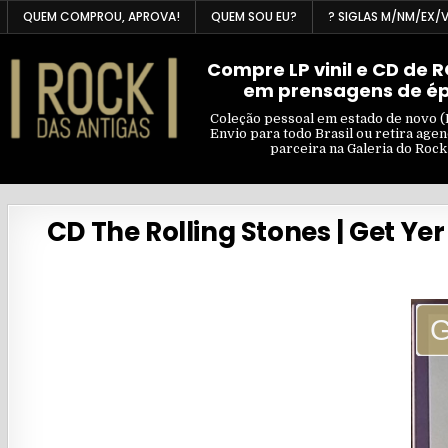
Skip
QUEM COMPROU, APROVA!
QUEM SOU EU?
? SIGLAS M/NM/EX/
to
content
Compre LP vinil e CD de 
em prensagens de é
Coleção pessoal em estado de novo (
Envio para todo Brasil ou retira age
parceira na Galeria do Rock
CD The Rolling Stones | Get Ye