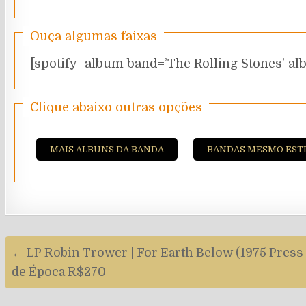
Ouça algumas faixas
[spotify_album band=’The Rolling Stones’ alb
Clique abaixo outras opções
MAIS ALBUNS DA BANDA
BANDAS MESMO EST
Navegação
← LP Robin Trower | For Earth Below (1975 Press 
de
de Época R$270
artigos