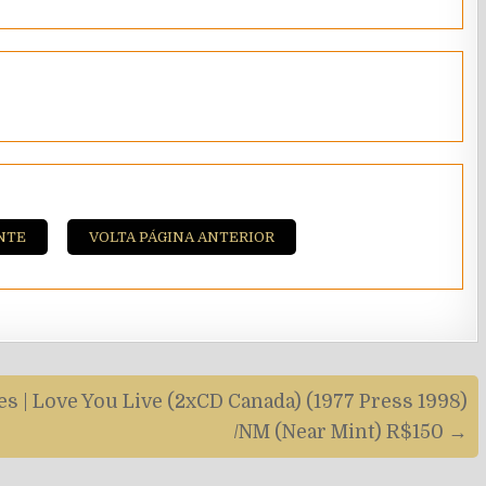
NTE
VOLTA PÁGINA ANTERIOR
s | Love You Live (2xCD Canada) (1977 Press 1998)
/NM (Near Mint) R$150 →