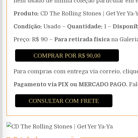
Item usado de minha coleção particular em 
Produto:
CD The Rolling Stones | Get Yer Ya
Condição:
Usado –
Quantidade:
1 –
Disponib
Preço: R$ 90 –
Para retirada física
na Galeri
COMPRAR POR R$ 90,00
Para compras com entrega via correio, cli
Pagamento via PIX ou MERCADO PAGO.
Fal
CONSULTAR COM FRETE