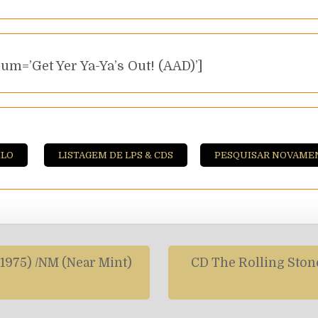
um=’Get Yer Ya-Ya’s Out! (AAD)’]
ILO
LISTAGEM DE LPS & CDS
PESQUISAR NOVAME
1975) /NM (Near Mint)
CD The Rolling Stone