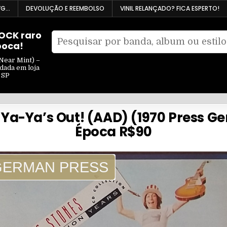
VG…
DEVOLUÇÃO E REEMBOLSO
VINIL RELANÇADO? FICA ESPERTO!
ROCK raro
Pesquisar
poca!
Filtrar
por:
por
Near Mint) –
ndada em loja
tipo
 SP
r Ya-Ya’s Out! (AAD) (1970 Press 
Época R$90
GERMAN PRESS