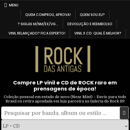
Skip
MENU
to
QUEM COMPROU, APROVA!
QUEM SOU EU?
content
? SIGLAS M/NM/EX/VG…
DEVOLUÇÃO E REEMBOLSO
VINIL RELANÇADO? FICA ESPERTO!
VINIL X CD: QUAL É MELHOR?
Compre LP vinil e CD de ROCK raro em
prensagens de época!
Coleção pessoal em estado de novo (Near Mint) – Envio para todo
Brasil ou retira agendada em loja parceira na Galeria do Rock SP
Pesquisar
Filtrar
por:
por
tipo