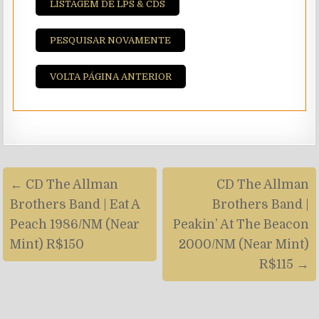
LISTAGEM DE LPS & CDS
PESQUISAR NOVAMENTE
VOLTA PÁGINA ANTERIOR
Navegação
← CD The Allman
CD The Allman
de
Brothers Band | Eat A
Brothers Band |
artigos
Peach 1986/NM (Near
Peakin’ At The Beacon
Mint) R$150
2000/NM (Near Mint)
R$115 →