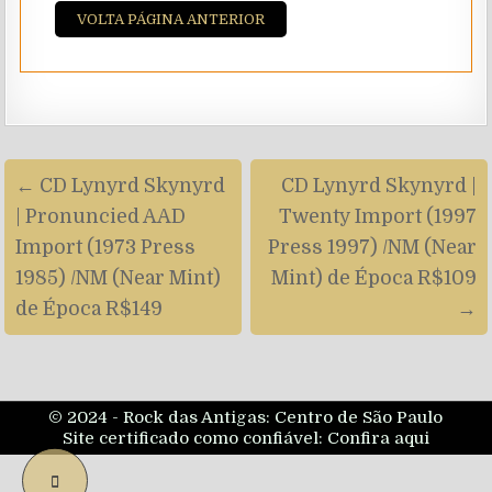
VOLTA PÁGINA ANTERIOR
Navegação
← CD Lynyrd Skynyrd
CD Lynyrd Skynyrd |
de
| Pronuncied AAD
Twenty Import (1997
artigos
Import (1973 Press
Press 1997) /NM (Near
1985) /NM (Near Mint)
Mint) de Época R$109
de Época R$149
→
© 2024 - Rock das Antigas: Centro de São Paulo
Site certificado como confiável:
Confira aqui
SCROLL