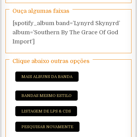
Ouça algumas faixas
[spotify_album band=’Lynyrd Skynyrd’
album=’Southern By The Grace Of God
Import’]
Clique abaixo outras opções
MAIS ALBUNS DA BANDA
BANDAS MESMO ESTILO
LISTAGEM DE LPS & CDS
PESQUISAR NOVAMENTE