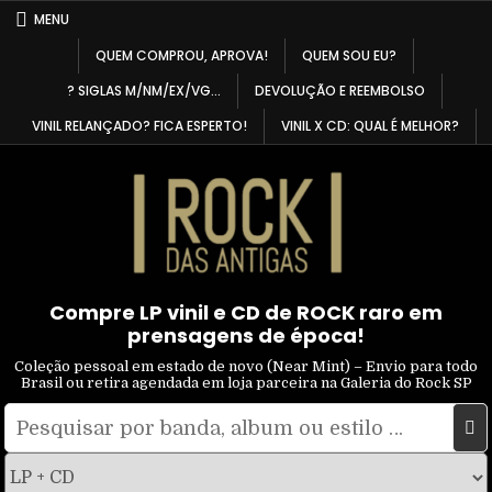
Skip
MENU
to
QUEM COMPROU, APROVA!
QUEM SOU EU?
content
? SIGLAS M/NM/EX/VG…
DEVOLUÇÃO E REEMBOLSO
VINIL RELANÇADO? FICA ESPERTO!
VINIL X CD: QUAL É MELHOR?
Compre LP vinil e CD de ROCK raro em
prensagens de época!
Coleção pessoal em estado de novo (Near Mint) – Envio para todo
Brasil ou retira agendada em loja parceira na Galeria do Rock SP
Pesquisar
Filtrar
por:
por
tipo