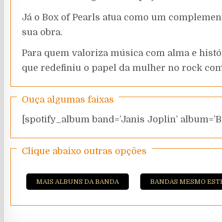
Já o Box of Pearls atua como um complement
sua obra.
Para quem valoriza música com alma e históri
que redefiniu o papel da mulher no rock com
Ouça algumas faixas
[spotify_album band=’Janis Joplin’ album=’B
Clique abaixo outras opções
MAIS ALBUNS DA BANDA
BANDAS MESMO EST