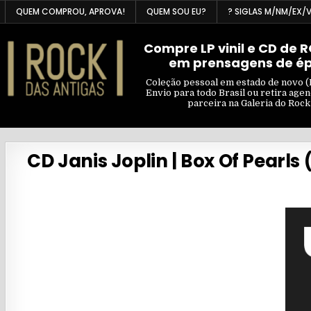
Skip
QUEM COMPROU, APROVA!
QUEM SOU EU?
? SIGLAS M/NM/EX/
to
content
Compre LP vinil e CD de 
em prensagens de é
Coleção pessoal em estado de novo (
Envio para todo Brasil ou retira age
parceira na Galeria do Rock
CD Janis Joplin | Box Of Pearls