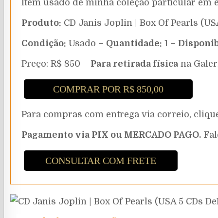
Item usado de minha coleção particular em 
Produto:
CD Janis Joplin | Box Of Pearls (US
Condição:
Usado –
Quantidade:
1 –
Disponib
Preço: R$ 850 –
Para retirada física
na Galer
COMPRAR POR R$ 850,00
Para compras com entrega via correio, cli
Pagamento via PIX ou MERCADO PAGO.
Fal
CONSULTAR COM FRETE