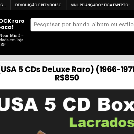
VG…
DEVOLUÇÃO E REEMBOLSO
VINIL RELANÇADO? FICA ESPERTO!
ROCK raro
Pesquisar
poca!
Filtrar
por:
por
Near Mint) –
ndada em loja
tipo
 SP
 (USA 5 CDs DeLuxe Raro) (1966-197
R$850