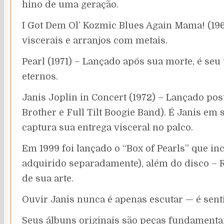
hino de uma geração.
I Got Dem Ol’ Kozmic Blues Again Mama! (1969
viscerais e arranjos com metais.
Pearl (1971) – Lançado após sua morte, é s
eternos.
Janis Joplin in Concert (1972) – Lançado po
Brother e Full Tilt Boogie Band). É Janis em
captura sua entrega visceral no palco.
Em 1999 foi lançado o “Box of Pearls” que in
adquirido separadamente), além do disco – R
de sua arte.
Ouvir Janis nunca é apenas escutar — é senti
Seus álbuns originais são peças fundamenta