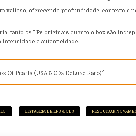
o valioso, oferecendo profundidade, contexto e 
a, tanto os LPs originais quanto o box são indisp
 intensidade e autenticidade.
ox Of Pearls (USA 5 CDs DeLuxe Raro)’]
ILO
LISTAGEM DE LPS & CDS
PESQUISAR NOVAME