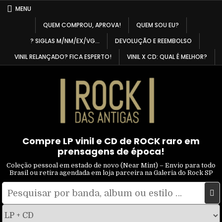
Skip
MENU
to
QUEM COMPROU, APROVA!
QUEM SOU EU?
content
? SIGLAS M/NM/EX/VG…
DEVOLUÇÃO E REEMBOLSO
VINIL RELANÇADO? FICA ESPERTO!
VINIL X CD: QUAL É MELHOR?
Compre LP vinil e CD de ROCK raro em
prensagens de época!
Coleção pessoal em estado de novo (Near Mint) – Envio para todo
Brasil ou retira agendada em loja parceira na Galeria do Rock SP
Pesquisar
Filtrar
por:
por
tipo