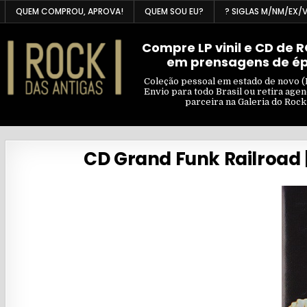
Skip
QUEM COMPROU, APROVA!
QUEM SOU EU?
? SIGLAS M/NM/EX/
to
content
Compre LP vinil e CD de 
em prensagens de é
Coleção pessoal em estado de novo (
Envio para todo Brasil ou retira age
parceira na Galeria do Rock
CD Grand Funk Railroad |