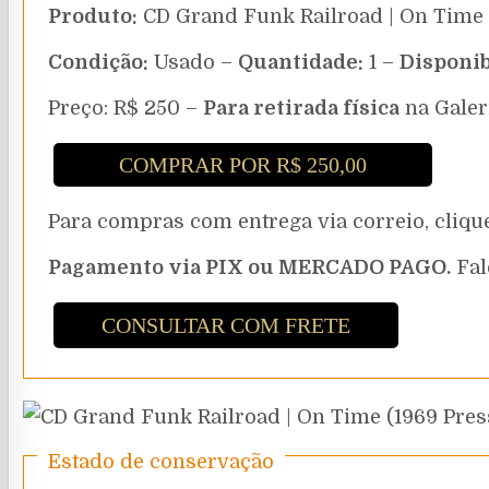
Produto:
CD Grand Funk Railroad | On Time 
Condição:
Usado –
Quantidade:
1 –
Disponib
Preço: R$ 250 –
Para retirada física
na Galer
COMPRAR POR R$ 250,00
Para compras com entrega via correio, cli
Pagamento via PIX ou MERCADO PAGO.
Fal
CONSULTAR COM FRETE
Estado de conservação