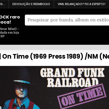
VG…
DEVOLUÇÃO E REEMBOLSO
VINIL RELANÇADO? FICA ESPERTO!
ROCK raro
Pesquisar
poca!
Filtrar
por:
por
Near Mint) –
ndada em loja
tipo
 SP
 On Time (1969 Press 1989) /NM (N