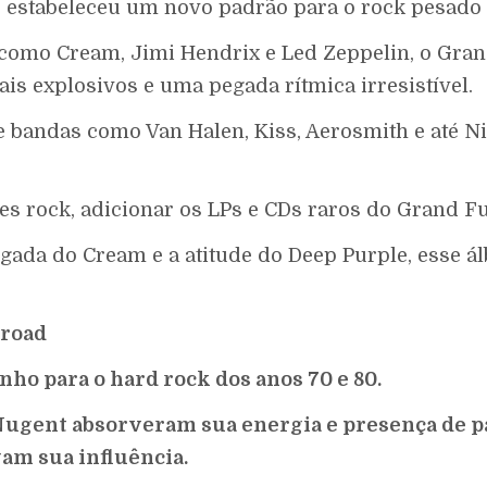
e estabeleceu um novo padrão para o rock pesado 
k como Cream, Jimi Hendrix e Led Zeppelin, o Gra
cais explosivos e uma pegada rítmica irresistível.
ue bandas como Van Halen, Kiss, Aerosmith e até N
ues rock, adicionar os LPs e CDs raros do Grand Fu
egada do Cream e a atitude do Deep Purple, esse á
lroad
o para o hard rock dos anos 70 e 80.
 Nugent absorveram sua energia e presença de 
am sua influência.